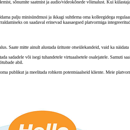
emist, sõnumite saatmist ja audio/videokõnede võimalust. Kui külastaja
ama palju minisündmusi ja ikkagi suhtlema oma kolleegidega regulaarse
orraldamiseks on saadaval erinevad kaasaegsed platvormiga integreerit
s. Saate mitte ainult alustada ürituste otseülekandeid, vaid ka näidata
tada sadadele või isegi tuhandetele virtuaalsetele osalejatele. Samuti s
ötubade abil.
ma publikut ja meelitada rohkem potentsiaalseid kliente. Meie platvorm 