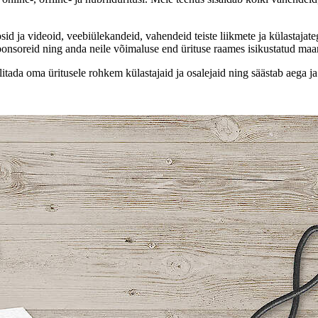
id ja videoid, veebiülekandeid, vahendeid teiste liikmete ja külastajate
sponsoreid ning anda neile võimaluse end ürituse raames isikustatud m
ada oma üritusele rohkem külastajaid ja osalejaid ning säästab aega ja