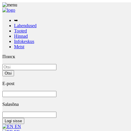
➥
Lahendused
Tooted
Hinnad
Infokeskus
Meist
Поиск
E-post
Salasõna
EN