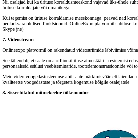
Nii osalejad kui ka ürituse korraldusmeeskond vajavad üks-ühele suhtl
ürituse korraldajate või omanikega.
Kui tegemist on ürituse korraldamise meeskonnaga, peavad nad korrald
peotarkvara olulised funktsioonid. OnlineExpo platvormil suhtluse k
Skype jne).
7. Videostream
Onlineexpo platvormil on rakendatud videostriimide läbiviimise võimalu
See tähendab, et saate oma offline-ürituse atmosfääri ja esinemisi edas
personaalseid esitlusi veebiseminaride, tootedemonstratsioonide või tö
Meie video voogedastusteenuse abil saate märkimisväärselt laiendada o
kvaliteetse voogedastuse ja tõrgeteta kogemuse kõigile osalejatele.
8. Sisseehitatud mitmekeelne tõlkemootor