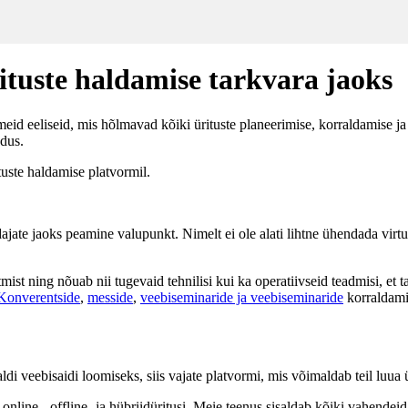
ituste haldamise tarkvara jaoks
d eeliseid, mis hõlmavad kõiki ürituste planeerimise, korraldamise ja
ndus.
uste haldamise platvormil.
ajate jaoks peamine valupunkt. Nimelt ei ole alati lihtne ühendada virtua
mist ning nõuab nii tugevaid tehnilisi kui ka operatiivseid teadmisi, et
Konverentside
,
messide
,
veebiseminaride ja veebiseminaride
korraldami
aldi veebisaidi loomiseks, siis vajate platvormi, mis võimaldab teil luu
ine-, offline- ja hübriidüritusi. Meie teenus sisaldab kõiki vahendeid