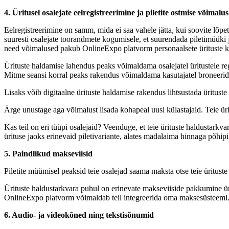
4. Üritusel osalejate eelregistreerimine ja piletite ostmise võimalus
Eelregistreerimine on samm, mida ei saa vahele jätta, kui soovite lõpe
suuresti osalejate toorandmete kogumisele, et suurendada piletimüüki 
need võimalused pakub OnlineExpo platvorm personaalsete ürituste ko
Ürituste haldamise lahendus peaks võimaldama osalejatel üritustele re
Mitme seansi korral peaks rakendus võimaldama kasutajatel broneerid
Lisaks võib digitaalne ürituste haldamise rakendus lihtsustada ürituste 
Ärge unustage aga võimalust lisada kohapeal uusi külastajaid. Teie üritu
Kas teil on eri tüüpi osalejaid? Veenduge, et teie ürituste haldustarkva
ürituse jaoks erinevaid piletivariante, alates madalaima hinnaga põhip
5. Paindlikud makseviisid
Piletite müümisel peaksid teie osalejad saama maksta otse teie üritus
Ürituste haldustarkvara puhul on erinevate makseviiside pakkumine üri
OnlineExpo platvorm võimaldab teil integreerida oma maksesüsteemi
6. Audio- ja videokõned ning tekstisõnumid