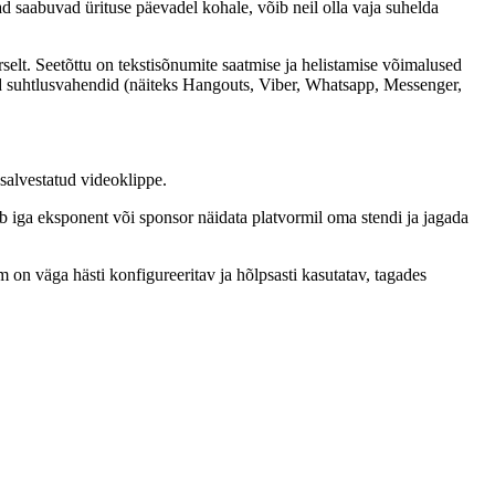
d saabuvad ürituse päevadel kohale, võib neil olla vaja suhelda
lt. Seetõttu on tekstisõnumite saatmise ja helistamise võimalused
ud suhtlusvahendid (näiteks Hangouts, Viber, Whatsapp, Messenger,
 salvestatud videoklippe.
aab iga eksponent või sponsor näidata platvormil oma stendi ja jagada
on väga hästi konfigureeritav ja hõlpsasti kasutatav, tagades