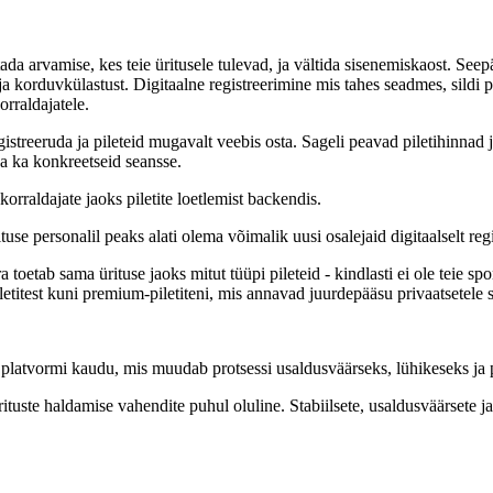
tada arvamise, kes teie üritusele tulevad, ja vältida sisenemiskaost. See
ja korduvkülastust. Digitaalne registreerimine mis tahes seadmes, sildi
rraldajatele.
gistreeruda ja pileteid mugavalt veebis osta. Sageli peavad piletihinnad
a ka konkreetseid seansse.
korraldajate jaoks piletite loetlemist backendis.
se personalil peaks alati olema võimalik uusi osalejaid digitaalselt regi
ra toetab sama ürituse jaoks mitut tüüpi pileteid - kindlasti ei ole teie s
iletitest kuni premium-piletiteni, mis annavad juurdepääsu privaatsetele
te platvormi kaudu, mis muudab protsessi usaldusväärseks, lühikeseks ja
tuste haldamise vahendite puhul oluline. Stabiilsete, usaldusväärsete j
.