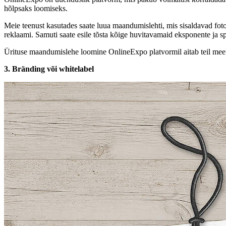
hõlpsaks loomiseks.
Meie teenust kasutades saate luua maandumislehti, mis sisaldavad fotos
reklaami. Samuti saate esile tõsta kõige huvitavamaid eksponente ja 
Ürituse maandumislehe loomine OnlineExpo platvormil aitab teil meelit
3. Bränding või whitelabel