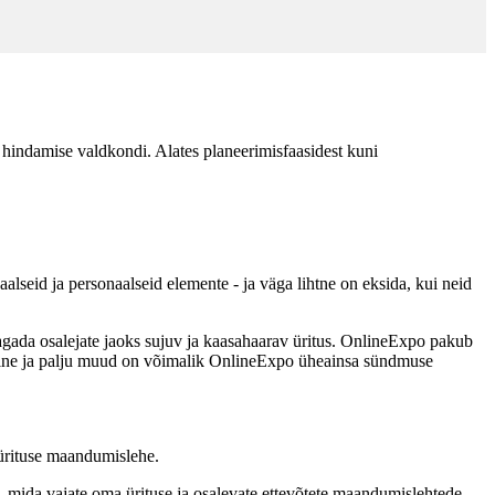
 hindamise valdkondi. Alates planeerimisfaasidest kuni
alseid ja personaalseid elemente - ja väga lihtne on eksida, kui neid
 tagada osalejate jaoks sujuv ja kaasahaarav üritus. OnlineExpo pakub
ne ja palju muud on võimalik OnlineExpo üheainsa sündmuse
a ürituse maandumislehe.
, mida vajate oma ürituse ja osalevate ettevõtete maandumislehtede