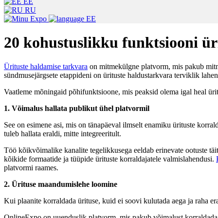
EE
RU
EE
20 kohustuslikku funktsiooni ür
Ürituste haldamise tarkvara
on mitmekülgne platvorm, mis pakub mitmei
sündmusejärgsete etappideni on ürituste haldustarkvara terviklik lahe
Vaatleme mõningaid põhifunktsioone, mis peaksid olema igal heal ürit
1. Võimalus hallata publikut ühel platvormil
See on esimene asi, mis on tänapäeval ilmselt enamiku ürituste korrald
tuleb hallata eraldi, mitte integreeritult.
Töö kõikvõimalike kanalite tegelikkusega eeldab erinevate ootuste täit
kõikide formaatide ja tüüpide ürituste korraldajatele valmislahendusi.
platvormi raames.
2. Ürituse maandumislehe loomine
Kui plaanite korraldada ürituse, kuid ei soovi kulutada aega ja raha er
OnlineExpo on uuenduslik platvorm, mis pakub võimalust korraldada onl