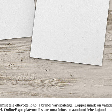
ist teie ettevõtte logo ja brändi värvipaletiga. Lõppeesmärk on vältida 
mel. OnlineExpo platvormil saate oma ürituse maandumislehe kujundami