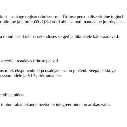
pärast kasutage registreerimisvorme. Ürituse personaliseerimine tugineb
 printimine ja juurdepääs QR-koodi abil, samuti manuaalne juurdepääs -
 ja muud tasud olema rakenduses selged ja liikmetele kättesaadavad.
streerida reaalajas ürituse päeval.
ponsoritel, eksponentidel ja osalejatel samu pileteid. Seega pakkuge
 sessioonidele ja VIP-piirkondadele.
 probleemideta.
a tuntud rahaülekandemeetodite integreerimine on arukas valik.