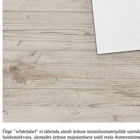
Õige "whitelabel" ei tähenda ainult ürituse turundusmaterjalide uuendam
haldustarkvara, alustades ürituse majutamisest saidi enda domeenini