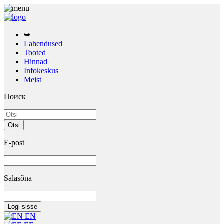
➥
Lahendused
Tooted
Hinnad
Infokeskus
Meist
Поиск
E-post
Salasõna
EN