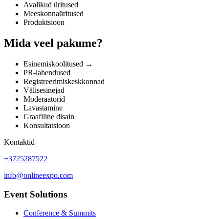
Avalikud üritused
Meeskonnaüritused
Produktsioon
Mida veel pakume?
Esinemiskoolitused →
PR-lahendused
Registreerimiskeskkonnad
Välisesinejad
Moderaatorid
Lavastamine
Graafiline disain
Konsultatsioon
Kontaktid
+3725287522
info@onlineexpo.com
Event Solutions
Conference & Summits