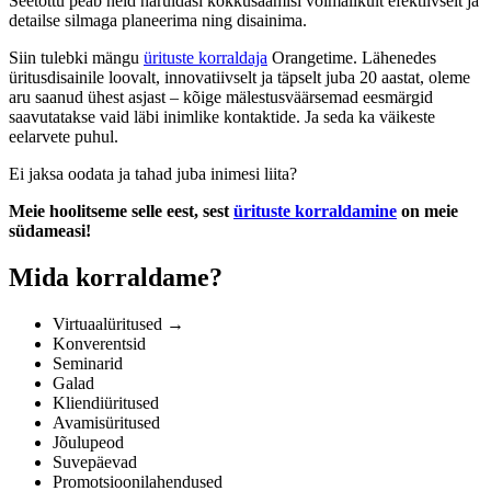
Seetõttu peab neid haruldasi kokkusaamisi võimalikult efektiivselt ja
detailse silmaga planeerima ning disainima.
Siin tulebki mängu
ürituste korraldaja
Orangetime. Lähenedes
üritusdisainile loovalt, innovatiivselt ja täpselt juba 20 aastat, oleme
aru saanud ühest asjast – kõige mälestusväärsemad eesmärgid
saavutatakse vaid läbi inimlike kontaktide. Ja seda ka väikeste
eelarvete puhul.
Ei jaksa oodata ja tahad juba inimesi liita?
Meie hoolitseme selle eest, sest
ürituste korraldamine
on meie
südameasi!
Mida korraldame?
Virtuaalüritused →
Konverentsid
Seminarid
Galad
Kliendiüritused
Avamisüritused
Jõulupeod
Suvepäevad
Promotsioonilahendused