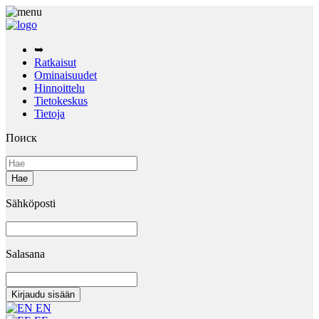
➥
Ratkaisut
Ominaisuudet
Hinnoittelu
Tietokeskus
Tietoja
Поиск
Sähköposti
Salasana
EN