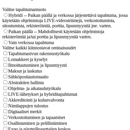
Valitse tapahtumamuoto
Hybridi -- Paikan päällä ja verkossa järjestettävä tapahtuma, jossa
käytetään ohjelmistoja LIVE-videostriimejä, verkostoitumista,
sitoutumista, rekisteröintiä, porttia, lipunmyyntiä jne. varten.
Paikan päällä -- Mahdollisesti käytetään ohjelmistoja
rekisteröintiä ja/tai porttia ja lipunmyyntiä varten.
Vain verkossa tapahtuma
Valitse kaikki kiinnostavat ominaisuudet
Tapahtumasivun rakennustyökalu
Lomakkeet ja kyselyt
Ilmoittautuminen ja lipunmyynti
Maksut ja laskutus
Sähköpostiautomaatio
Abstraktien hallinta
Ohjelma- ja aikataulutyökalu
LIVE-lähetykset ja hybriditapahtumat
Akkreditointi ja kulunvalvonta
Nimilappujen tulostus
Digitaaliset merkit
Verkostoituminen ja tapaamiset
Osallistaminen ja pelillistäminen
Expo ja näytteilleasettajien keskus