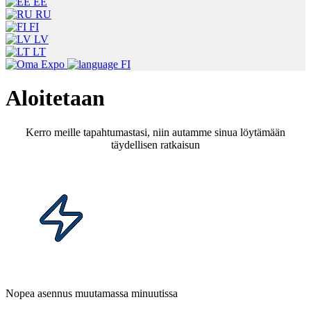
EE
RU
FI
LV
LT
FI
Aloitetaan
Kerro meille tapahtumastasi, niin autamme sinua löytämään
täydellisen ratkaisun
Nopea asennus muutamassa minuutissa