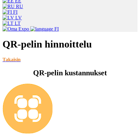
EE
RU
FI
LV
LT
FI
QR-pelin hinnoittelu
Takaisin
QR-pelin kustannukset