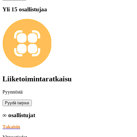
Yli 15 osallistujaa
Liiketoimintaratkaisu
Pyynnöstä
Pyydä tarjous
∞ osallistujat
Takaisin