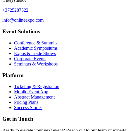
Yhteystiedot
+3725287522
info@onlineexpo.com
Event Solutions
Conference & Summits
Academic Symposiums
Expos & Trade Shows
Corporate Events
Seminars & Workshops
Platform
Ticketing & Registration
Mobile Event App
Abstract Management
Pricing Plans
Success Stories
Get in Touch
Ready to elevate your next event? Reach out to our team of experts