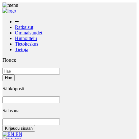
➥
Ratkaisut
Ominaisuudet
Hinnoittelu
Tietokeskus
Tietoja
Поиск
Sähköposti
Salasana
EN