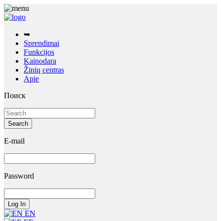
➥
Sprendimai
Funkcijos
Kainodara
Žinių centras
Apie
Поиск
E-mail
Password
EN