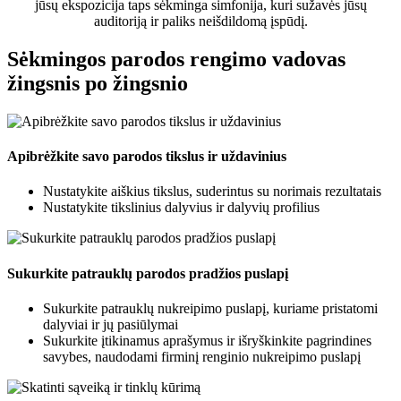
jūsų ekspozicija taps sėkminga simfonija, kuri sužavės jūsų
auditoriją ir paliks neišdildomą įspūdį.
Sėkmingos parodos rengimo vadovas
žingsnis po žingsnio
Apibrėžkite savo parodos tikslus ir uždavinius
Nustatykite aiškius tikslus, suderintus su norimais rezultatais
Nustatykite tikslinius dalyvius ir dalyvių profilius
Sukurkite patrauklų parodos pradžios puslapį
Sukurkite patrauklų nukreipimo puslapį, kuriame pristatomi
dalyviai ir jų pasiūlymai
Sukurkite įtikinamus aprašymus ir išryškinkite pagrindines
savybes, naudodami firminį renginio nukreipimo puslapį