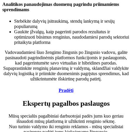
Analitikos panaudojimas duomenų pagrindu priimamiems
sprendimams
Stebėkite dalyvių įsitraukimą, stendų lankymą ir sesijų
populiarumą
Gaukite įžvalgų, kaip pagerinti parodos rezultatus ir
optimizuoti būsimus renginius, naudodamiesi parodų sektoriui
pritaikyta platforma
Vadovaudamiesi šiuo žengimo žingsnis po žingsnio vadovu, galite
pasinaudoti pagrindinėmis platformos funkcijomis ir paslaugomis,
kad pagerintumėte savo virtualias ir hibridines parodas.
Supaprastinkite renginių planavimą ir valdymą, sklandžiai valdykite
dalyvių logistiką ir priimkite duomenimis pagrįstus sprendimus, kad
užtikrintumėte išskirtinę parodų patirtį.
Pradėti
Ekspertų pagalbos paslaugos
Mūsų specialūs pagalbiniai darbuotojai padės jums kuo geriau
išnaudoti mūsų platformą ir užtikrinti renginio sėkmę.
Nuo turinio valdymo iki renginio reklamos - mūsų specialistai
pasirengę padėti jums kiekviename žingsnyje.