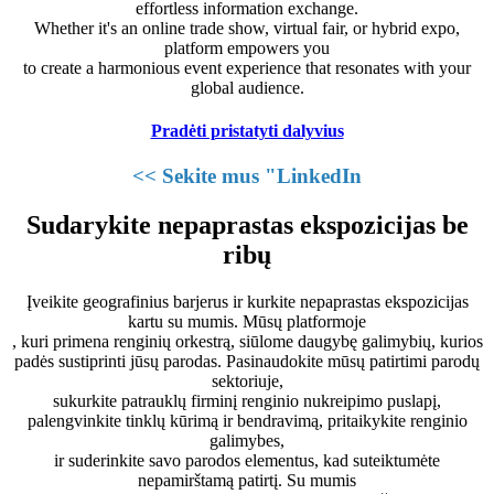
effortless information exchange.
Whether it's an online trade show, virtual fair, or hybrid expo,
platform empowers you
to create a harmonious event experience that resonates with your
global audience.
Pradėti pristatyti dalyvius
<< Sekite mus "LinkedIn
Sudarykite nepaprastas ekspozicijas be
ribų
Įveikite geografinius barjerus ir kurkite nepaprastas ekspozicijas
kartu su mumis. Mūsų platformoje
, kuri primena renginių orkestrą, siūlome daugybę galimybių, kurios
padės sustiprinti jūsų parodas. Pasinaudokite mūsų patirtimi parodų
sektoriuje,
sukurkite patrauklų firminį renginio nukreipimo puslapį,
palengvinkite tinklų kūrimą ir bendravimą, pritaikykite renginio
galimybes,
ir suderinkite savo parodos elementus, kad suteiktumėte
nepamirštamą patirtį. Su mumis