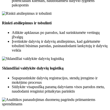
potencialiais klientais, naudodamiesi dalyvio lygmens
pakopomis
Rinkti atsiliepimus ir tobulinti
Atlikite apklausas po parodos, kad surinktumėte vertingų
įžvalgų
Įvertinkite dalyvių ir dalyvių atsiliepimus, kad galėtumėte
tobulinti būsimas parodas, pasinaudodami lankytojų ir dalyvių
veikla
Sklandžiai valdykite dalyvių logistiką
Supaprastinkite dalyvių registracijos, stendų įrengimo ir
mokėjimo procesus
Siūlykite visapusišką paramą dalyviams visos parodos metu,
naudodami renginiui pritaikytas parinktis