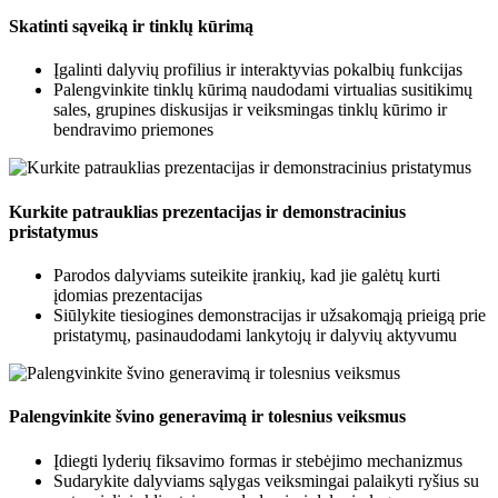
Skatinti sąveiką ir tinklų kūrimą
Įgalinti dalyvių profilius ir interaktyvias pokalbių funkcijas
Palengvinkite tinklų kūrimą naudodami virtualias susitikimų
sales, grupines diskusijas ir veiksmingas tinklų kūrimo ir
bendravimo priemones
Kurkite patrauklias prezentacijas ir demonstracinius
pristatymus
Parodos dalyviams suteikite įrankių, kad jie galėtų kurti
įdomias prezentacijas
Siūlykite tiesiogines demonstracijas ir užsakomąją prieigą prie
pristatymų, pasinaudodami lankytojų ir dalyvių aktyvumu
Palengvinkite švino generavimą ir tolesnius veiksmus
Įdiegti lyderių fiksavimo formas ir stebėjimo mechanizmus
Sudarykite dalyviams sąlygas veiksmingai palaikyti ryšius su