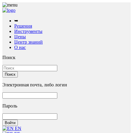
➥
Решения
Инструменты
Цены
Центр знаний
О нас
Поиск
Электронная почта, либо логин
Пароль
EN