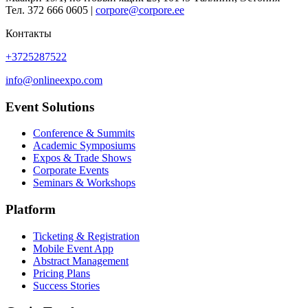
Тел. 372 666 0605 |
corpore@corpore.ee
Контакты
+3725287522
info@onlineexpo.com
Event Solutions
Conference & Summits
Academic Symposiums
Expos & Trade Shows
Corporate Events
Seminars & Workshops
Platform
Ticketing & Registration
Mobile Event App
Abstract Management
Pricing Plans
Success Stories