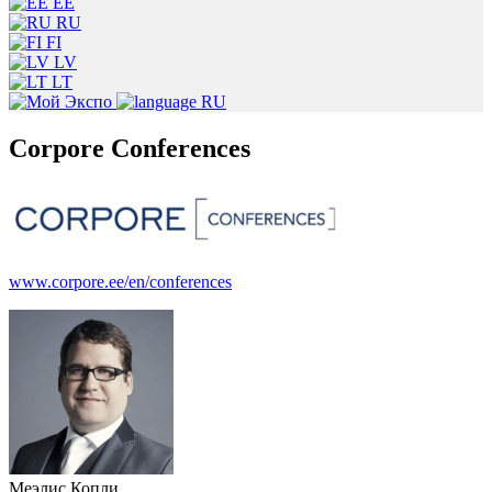
EE
RU
FI
LV
LT
RU
Corpore Conferences
www.corpore.ee/en/conferences
Меэлис Копли