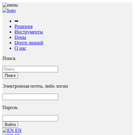
➥
Решения
Инструменты
Цены
Центр знаний
О нас
Поиск
Электронная почта, либо логин
Пароль
EN