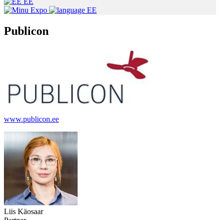
EE
EE
Publicon
www.publicon.ee
Liis Käosaar