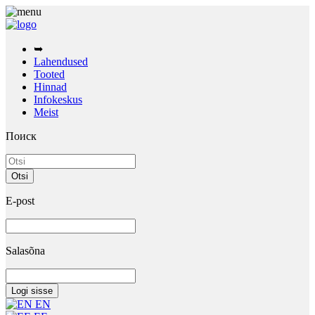
➥
Lahendused
Tooted
Hinnad
Infokeskus
Meist
Поиск
E-post
Salasõna
EN