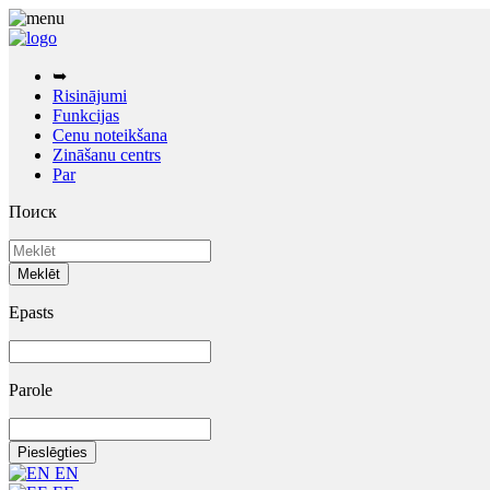
➥
Risinājumi
Funkcijas
Cenu noteikšana
Zināšanu centrs
Par
Поиск
Epasts
Parole
EN