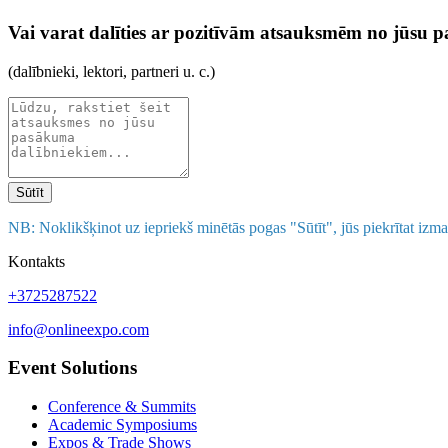
Vai varat dalīties ar pozitīvām atsauksmēm no jūsu
(dalībnieki, lektori, partneri u. c.)
Sūtīt
NB: Noklikšķinot uz iepriekš minētās pogas "Sūtīt", jūs piekrītat izm
Kontakts
+3725287522
info@onlineexpo.com
Event Solutions
Conference & Summits
Academic Symposiums
Expos & Trade Shows