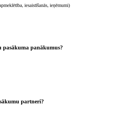
apmeklētība, iesaistīšanās, ieņēmumi)
ūsu pasākuma panākumus?
asākumu partneri?