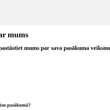
 ar mums
pastāstiet mums par sava pasākuma veiksmes
i jūsu pasākumā?