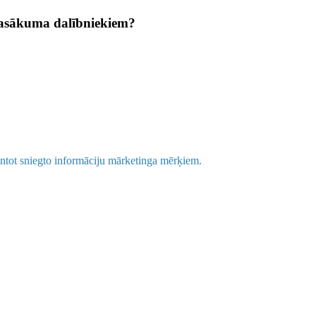
 pasākuma dalībniekiem?
antot sniegto informāciju mārketinga mērķiem.