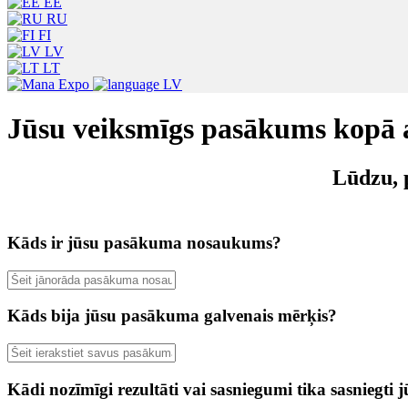
EE
RU
FI
LV
LT
LV
Jūsu veiksmīgs pasākums kopā
Lūdzu, 
Kāds ir jūsu pasākuma nosaukums?
Kāds bija jūsu pasākuma galvenais mērķis?
Kādi nozīmīgi rezultāti vai sasniegumi tika sasniegt