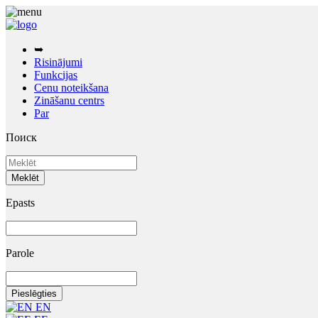
➥
Risinājumi
Funkcijas
Cenu noteikšana
Zināšanu centrs
Par
Поиск
Epasts
Parole
EN