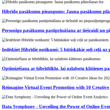
Hibrīdo pasākumu pieaugums: Jauna pasākumu plā
Personīgo pasākumu pastiprināšana ar tiešraidi un
Ieslēdziet Hibrīdie notikumi: 5 būtiskākie soļi ceļā 
Optimizēšana ar hibrīdtīklu, lai uzlabotu klātienes 
Reimagine Virtual Event Promotion with 10 Creative 
Data Symphony - Unveiling the Power of Online Even