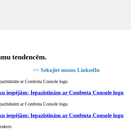
kumu tendencēm.
<< Sekojiet mums LinkedIn
ku iespējām: Iepazīstinām ar Confenta Console logu
ku iespējām: Iepazīstinām ar Confenta Console logu