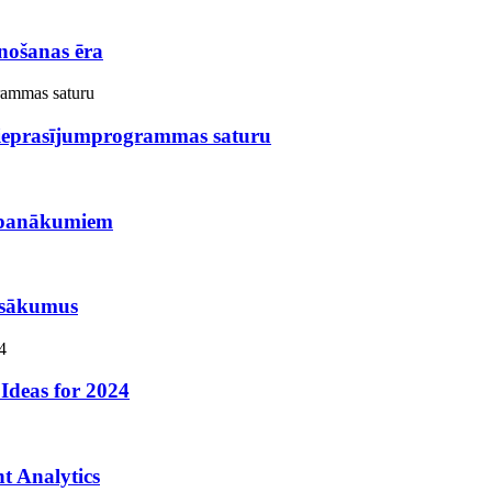
nošanas ēra
 pieprasījumprogrammas saturu
uz panākumiem
pasākumus
Ideas for 2024
t Analytics