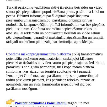
Turklāt pasākumu vadītājiem aktīvi jāveicina tiešraides un video
satura pēc pieprasījuma popularizēšana pirms, pasākuma laikā un
pēc tā. Efektīvi informējot par šī digitālā paplašinājuma
pieejamību un sasniedzamību, pasākumu organizatori var
nodrošināt, ka apmeklētāji ir pilnībā informēti un var bez piepūles
piekļūt saturam. Confenta nodrošina nepieciešamos rīkus un
atbalstu, lai reklamētu un popularizētu tiešraidi un video saturu
pēc pieprasījuma, garantējot maksimālu atpazīstamību un iesaisti,
tādējādi nodrošinot pilnu zāli jūsu simfonijas apmeklētāju.
Confenta mākoņprogrammatūras platforma
atklāj transformatīvu
potenciālu pasākumu organizatoriem, saskaņojot klātienes
pieredzi ar tiešraides un video saturu pēc pieprasījuma. Iedarbinot
pasākumus ar digitālo harmoniju, mēs kopā radām biznesa
simfonijas, kas aizrauj un iesaista auditoriju visā pasaulē.
Izmantojiet Confenta, sava pasākumu orķestra, partnerību, lai
radītu pasākumu pieredzi, kas pārsniedz robežas, rezonē ar
apmeklētājiem un atstāj harmonisku iespaidu vēl ilgi pēc
pasākuma noslēguma.
Pasūtiet bezmaksas konsultāciju
tagad,
un mēs