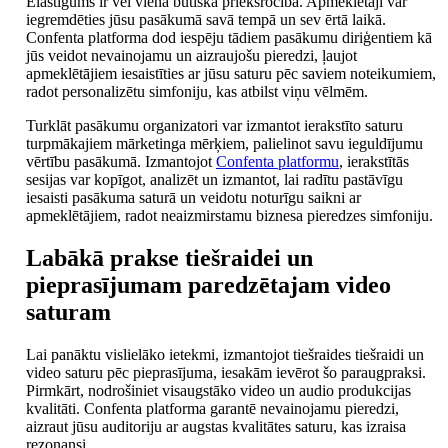
Elastīgums ir vēl viena būtiska priekšrocība. Apmeklētāji var
iegremdēties jūsu pasākumā savā tempā un sev ērtā laikā.
Confenta platforma dod iespēju tādiem pasākumu diriģentiem kā
jūs veidot nevainojamu un aizraujošu pieredzi, ļaujot
apmeklētājiem iesaistīties ar jūsu saturu pēc saviem noteikumiem,
radot personalizētu simfoniju, kas atbilst viņu vēlmēm.
Turklāt pasākumu organizatori var izmantot ierakstīto saturu
turpmākajiem mārketinga mērķiem, palielinot savu ieguldījumu
vērtību pasākumā. Izmantojot
Confenta platformu
, ierakstītās
sesijas var kopīgot, analizēt un izmantot, lai radītu pastāvīgu
iesaisti pasākuma saturā un veidotu noturīgu saikni ar
apmeklētājiem, radot neaizmirstamu biznesa pieredzes simfoniju.
Labākā prakse tiešraidei un
pieprasījumam paredzētajam video
saturam
Lai panāktu vislielāko ietekmi, izmantojot tiešraides tiešraidi un
video saturu pēc pieprasījuma, iesakām ievērot šo paraugpraksi.
Pirmkārt, nodrošiniet visaugstāko video un audio produkcijas
kvalitāti. Confenta platforma garantē nevainojamu pieredzi,
aizraut jūsu auditoriju ar augstas kvalitātes saturu, kas izraisa
rezonansi.