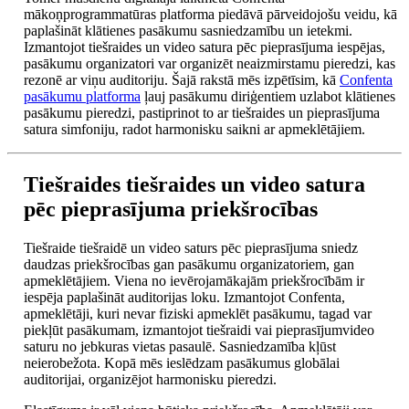
mākoņprogrammatūras platforma piedāvā pārveidojošu veidu, kā
paplašināt klātienes pasākumu sasniedzamību un ietekmi.
Izmantojot tiešraides un video satura pēc pieprasījuma iespējas,
pasākumu organizatori var organizēt neaizmirstamu pieredzi, kas
rezonē ar viņu auditoriju. Šajā rakstā mēs izpētīsim, kā
Confenta
pasākumu platforma
ļauj pasākumu diriģentiem uzlabot klātienes
pasākumu pieredzi, pastiprinot to ar tiešraides un pieprasījuma
satura simfoniju, radot harmonisku saikni ar apmeklētājiem.
Tiešraides tiešraides un video satura
pēc pieprasījuma priekšrocības
Tiešraide tiešraidē un video saturs pēc pieprasījuma sniedz
daudzas priekšrocības gan pasākumu organizatoriem, gan
apmeklētājiem. Viena no ievērojamākajām priekšrocībām ir
iespēja paplašināt auditorijas loku. Izmantojot Confenta,
apmeklētāji, kuri nevar fiziski apmeklēt pasākumu, tagad var
piekļūt pasākumam, izmantojot tiešraidi vai pieprasījumvideo
saturu no jebkuras vietas pasaulē. Sasniedzamība kļūst
neierobežota. Kopā mēs ieslēdzam pasākumus globālai
auditorijai, organizējot harmonisku pieredzi.