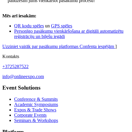
palīdzēsim jums vienkāršot pasākumu procesu!
Mēs arī iesakām:
QR kodu spēles
un
GPS spēles
Personīgo pasākumu vienkāršošana ar digitāli automatizētu
reģistrāciju un biļešu iegādi
Uzziniet vairāk par pasākumu platformas Confenta iespējām
]
Kontakts
+3725287522
info@onlineexpo.com
Event Solutions
Conference & Summits
Academic Symposiums
Expos & Trade Shows
Corporate Events
Seminars & Workshops
Platform