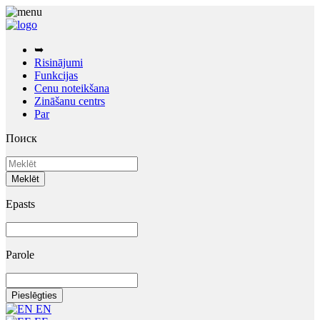
➥
Risinājumi
Funkcijas
Cenu noteikšana
Zināšanu centrs
Par
Поиск
Epasts
Parole
EN