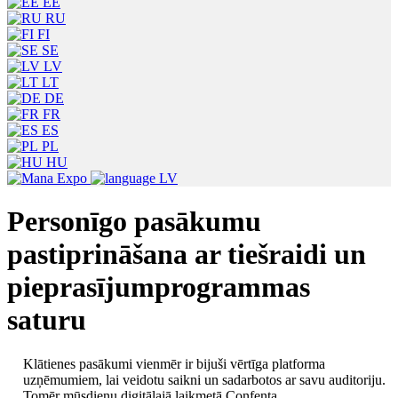
EE
RU
FI
SE
LV
LT
DE
FR
ES
PL
HU
LV
Personīgo pasākumu
pastiprināšana ar tiešraidi un
pieprasījumprogrammas
saturu
Klātienes pasākumi vienmēr ir bijuši vērtīga platforma
uzņēmumiem, lai veidotu saikni un sadarbotos ar savu auditoriju.
Tomēr mūsdienu digitālajā laikmetā Confenta