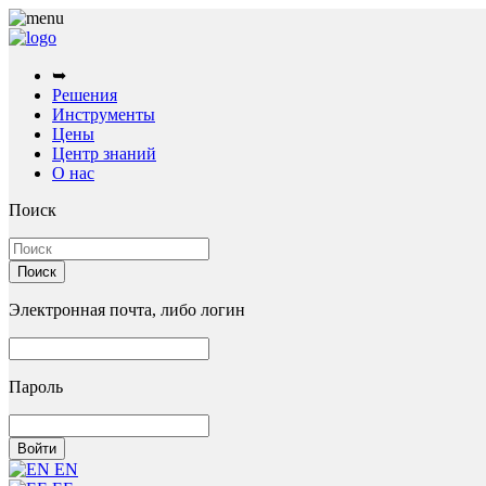
➥
Решения
Инструменты
Цены
Центр знаний
О нас
Поиск
Электронная почта, либо логин
Пароль
EN