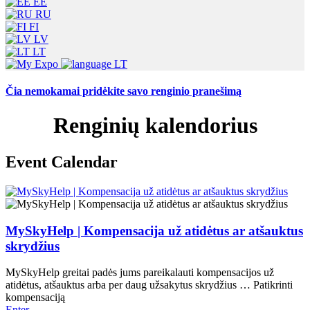
EE
RU
FI
LV
LT
LT
Čia nemokamai pridėkite savo renginio pranešimą
Renginių kalendorius
Event Calendar
MySkyHelp | Kompensacija už atidėtus ar atšauktus
skrydžius
MySkyHelp greitai padės jums pareikalauti kompensacijos už
atidėtus, atšauktus arba per daug užsakytus skrydžius … Patikrinti
kompensaciją
Enter