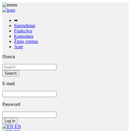
➥
Sprendimai
Funkcijos
Kainodara
Žinių centras
Apie
Поиск
E-mail
Password
EN