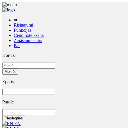
➥
Risinājumi
Funkcijas
Cenu noteikšana
Zināšanu centrs
Par
Поиск
Epasts
Parole
EN