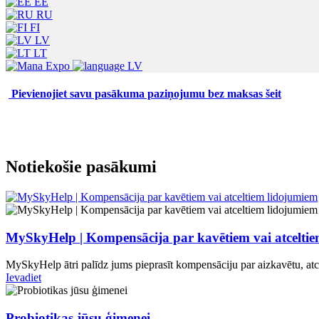
EE
RU
FI
LV
LT
LV
Pievienojiet savu pasākuma paziņojumu bez maksas šeit
Notiekošie pasākumi
MySkyHelp | Kompensācija par kavētiem vai atcelti
MySkyHelp ātri palīdz jums pieprasīt kompensāciju par aizkavētu, at
Ievadiet
Probiotikas jūsu ģimenei